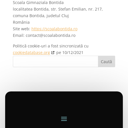
Scoala Gimnaziala Bontida
localitatea Bontida, str. Stefan Emilian, nr. 217,
comuna Bontida, judetul Cluj
România
Site web:
https://scoalabontida.ro
Email:
or.aditnobalaocs@tcatnoc
Politică cookie-uri a fost sincronizată cu
cookiedatabase.org
pe 10/12/2021
Caută