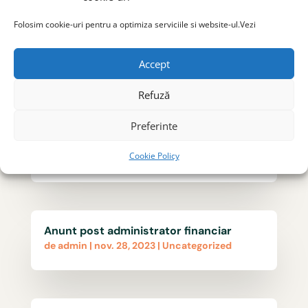
Folosim cookie-uri pentru a optimiza serviciile si website-ul.Vezi
Anunt post contabil
Accept
de
admin
|
dec. 12, 2023
|
Uncategorized
Refuză
Preferinte
Raport Sintetic Săptămâna Altfel
Cookie Policy
de
admin
|
dec. 8, 2023
|
Uncategorized
Anunt post administrator financiar
de
admin
|
nov. 28, 2023
|
Uncategorized