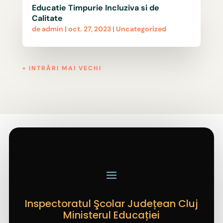
Educatie Timpurie Incluziva si de
Calitate
de
admin
|
oct. 27, 2023
|
Uncategorized
« INTRĂRI MAI VECHI
Inspectoratul Şcolar Județean Cluj
Ministerul Educa
ț
iei