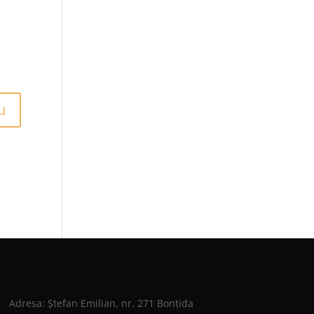
Adresa: Ștefan Emilian, nr. 271 Bonțida