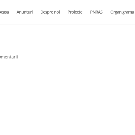
Acasa
Anunturi
Despre noi
Proiecte
PNRAS
Organigrama
omentarii